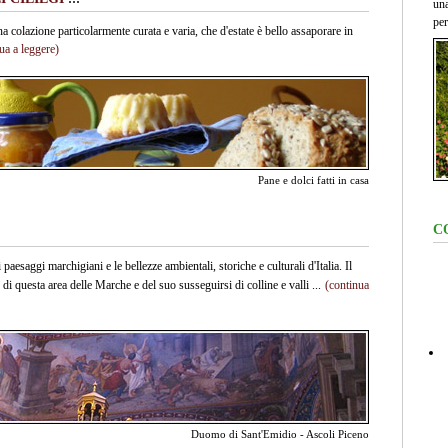
una
per
a colazione particolarmente curata e varia, che d'estate è bello assaporare in
ua a leggere)
Pane e dolci fatti in casa
C
 paesaggi marchigiani e le bellezze ambientali, storiche e culturali d'Italia. Il
i questa area delle Marche e del suo susseguirsi di colline e valli ...
(continua
Duomo di Sant'Emidio - Ascoli Piceno