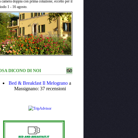
 camera doppia con prima colazione, eccetto per il
iodo 1 - 16 agosto.
OSA DICONO DI NOI
Bed & Breakfast Il Melograno
a
Massignano: 37 recensioni