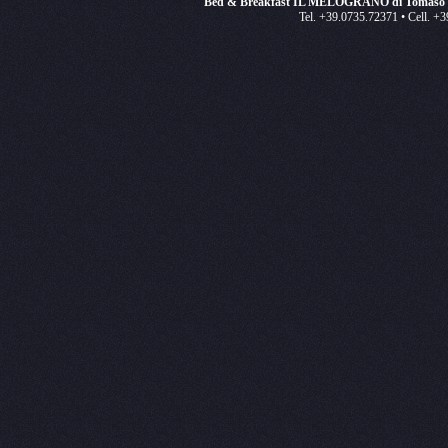
Bed & Breakfast IL MELOGRANO di Tomaso e
Tel. +39.0735.72371 • Cell. +